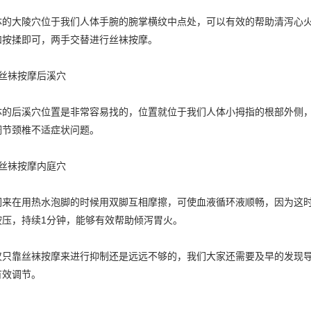
大陵穴位于我们人体手腕的腕掌横纹中点处，可以有效的帮助清泻心火
和按揉即可，两手交替进行丝袜按摩。
袜按摩后溪穴
后溪穴位置是非常容易找的，位置就位于我们人体小拇指的根部外侧，
调节颈椎不适症状问题。
袜按摩内庭穴
在用热水泡脚的时候用双脚互相摩擦，可使血液循环液顺畅，因为这时
按压，持续1分钟，能够有效帮助倾泻胃火。
靠丝袜按摩来进行抑制还是远远不够的，我们大家还需要及早的发现导
有效调节。