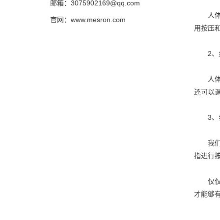
邮箱：3075902169@qq.com
人体的
官网：www.mesron.com
用按压
2、丝
人体的
还可以
3、丝
我们来
指进行
仅仅只
才能够